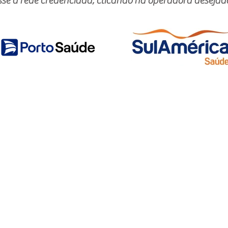
se a rede credenciada, clicando na operadora desejad
os